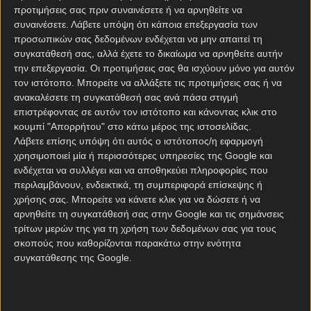
προτιμήσεις σας πριν συναινέσετε ή να αρνηθείτε να
συναινέσετε.
Λάβετε υπόψη ότι κάποια επεξεργασία των
Οι τελικοί απογειώνονται στη Stoiximan με Super
προσωπικών σας δεδομένων ενδέχεται να μην απαιτεί τη
ενισχυμένες αποδόσεις, Bet Builder Boost (που
συγκατάθεσή σας, αλλά έχετε το δικαίωμα να αρνηθείτε αυτήν
δίνει πριμ 50% στα κέρδη ενός νικηφόρου δελτίου
την επεξεργασία. Οι προτιμήσεις σας θα ισχύουν μόνο για αυτόν
Bet Builder)για να χτίσεις το δικό σου απόλυτο
τον ιστότοπο. Μπορείτε να αλλάξετε τις προτιμήσεις σας ή να
δελτίο και μοναδικά Master έπαθλα* έως και 60Κ
ανακαλέσετε τη συγκατάθεσή σας ανά πάσα στιγμή
(20.000€ σε μετρητά, εντελώς δωρεάν* σε κάθε
επιστρέφοντας σε αυτόν τον ιστότοπο και κάνοντας κλικ στο
έναν), που κάνουν τους μεγάλους τελικούς ακόμα
κουμπί "Απορρήτου" στο κάτω μέρος της ιστοσελίδας.
Λάβετε επίσης υπόψη ότι αυτός ο ιστότοπος/η εφαρμογή
πιο “μεγάλους” στοιχηματικά!
χρησιμοποιεί μία ή περισσότερες υπηρεσίες της Google και
Οι ανανεωμένες αποδόσεις για την κατάκτηση του
ενδέχεται να συλλέγει και να αποθηκεύει πληροφορίες που
περιλαμβάνουν, ενδεικτικά, τη συμπεριφορά επίσκεψης ή
Europa League!
χρήσης σας. Μπορείτε να κάνετε κλικ για να δώσετε ή να
αρνηθείτε τη συγκατάθεσή σας στην Google και τις σημάνσεις
Η στιγμή να μπεις στη δράση και να απογειώσεις
τρίτων μερών της για τη χρήση των δεδομένων σας για τους
την εμπειρία των ευρωπαϊκών τελικών με τη
σκοπούς που καθορίζονται παρακάτω στην ενότητα
Stoiximan είναι εδώ, έχοντας την απόλυτη ευκαιρία
συγκατάθεσης της Google.
να ζήσεις κάθε λεπτό πιο δυνατά από ποτέ!
Οι ανανεωμένες αποδόσεις για την κατάκτηση του
Conference League!