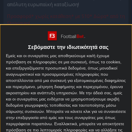
απόλυτη ευρωπαϊκή καταξίωση!
Προσφορά* χωρίς κατάθεση* με 510* Δώρα* από τη
Stoiximan!
Στο Champions League, η Παρί Σεν Ζερμέν κυνηγά
το back-to-back ευρωπαϊκό “στέμμα” απέναντι στο
Σεβόμαστε την ιδιωτικότητά σας
¨αουτσάιντερ” Άρσεναλ που επιστρέφει σε τελικό
με στόχο να πάρει επιτέλους αυτό το τρόπαιο. Στο
Εμείς και οι συνεργάτες μας αποθηκεύουμε και/ή έχουμε
πρόσβαση σε πληροφορίες σε μια συσκευή, όπως τα cookies,
Europa League, η Άστον Βίλα θέλει να επαναφέρει
και επεξεργαζόμαστε προσωπικά δεδομένα, όπως μοναδικοί
τη χαμένη ευρωπαϊκή της αίγλη κόντρα στη
αναγνωριστικοί και προσαρμοσμένες πληροφορίες που
μαχητική Φράιμπουργκ που ζει τη μεγαλύτερη
αποστέλλονται από μια συσκευή για εξατομικευμένες διαφημίσεις
βραδιά της ιστορίας της, ενώ στο Conference
και περιεχόμενο, μέτρηση διαφήμισης και περιεχομένου, έρευνα
League, η Κρίσταλ Πάλας και η Ράγιο Βαγιεκάνο
ακροατηρίου και ανάπτυξη υπηρεσιών.
Με την άδειά σας, εμείς
μπαίνουν σε έναν τελικό όπου και οι δύο ψάχνουν
και οι συνεργάτες μας ενδέχεται να χρησιμοποιήσουμε ακριβή
το πρώτο μεγάλο ευρωπαϊκό τρόπαιο που μπορεί
δεδομένα γεωγραφικής τοποθεσίας και ταυτοποίησης μέσω
σάρωσης συσκευών. Μπορείτε να κάνετε κλικ για να συναινέσετε
να αλλάξει για πάντα το γόητρο τους στην Ευρώπη.
στην επεξεργασία από εμάς και τους συνεργάτες μας όπως
περιγράφεται παραπάνω. Εναλλακτικά, μπορείτε να αποκτήσετε
Οι ανανεωμένες αποδόσεις για την κατάκτηση του
πρόσβαση σε πιο λεπτομερείς πληροφορίες και να αλλάξετε τις
Champions League!