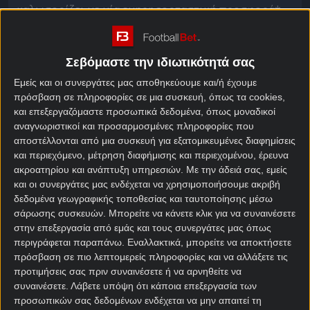
καλωσορίζει με μία super εορταστική προσφορά*
χωρίς κατάθεση!
Τις γιορτές δεν κάνουμε τα δώρα; Αυτό συμβαίνει
Σεβόμαστε την ιδιωτικότητά σας
και τις φετινές. Κάθε νέο μέλος στη Stoiximan κάνει
Εμείς και οι συνεργάτες μας αποθηκεύουμε και/ή έχουμε
το παιχνίδι του να δουλεύει στο φουλ, με μία
πρόσβαση σε πληροφορίες σε μια συσκευή, όπως τα cookies,
ολοκαίνουργια προσφορά χωρίς κατάθεση.
και επεξεργαζόμαστε προσωπικά δεδομένα, όπως μοναδικοί
αναγνωριστικοί και προσαρμοσμένες πληροφορίες που
Εορταστική Προσφορά* από τη Stoiximan χωρίς
αποστέλλονται από μια συσκευή για εξατομικευμένες διαφημίσεις
κατάθεση*!
και περιεχόμενο, μέτρηση διαφήμισης και περιεχομένου, έρευνα
ακροατηρίου και ανάπτυξη υπηρεσιών.
Με την άδειά σας, εμείς
Από τη στιγμή της εγγραφής σου, αρχίζουν τα
και οι συνεργάτες μας ενδέχεται να χρησιμοποιήσουμε ακριβή
πάντα. Αυτή η στιγμή θα σου ανήκει, αφού θα πάρεις
δεδομένα γεωγραφικής τοποθεσίας και ταυτοποίησης μέσω
αυτόματα 300 δώρα* για Live Casino και όχι μόνο!
σάρωσης συσκευών. Μπορείτε να κάνετε κλικ για να συναινέσετε
στην επεξεργασία από εμάς και τους συνεργάτες μας όπως
Αν μπεις στη διαδικασία να κάνεις και την
περιγράφεται παραπάνω. Εναλλακτικά, μπορείτε να αποκτήσετε
ταυτοποίησή σου, θα δεις να γίνονται δικά σου
πρόσβαση σε πιο λεπτομερείς πληροφορίες και να αλλάξετε τις
ακομα 326 δώρα* και πάλι χωρίς καμία κατάθεση!
προτιμήσεις σας πριν συναινέσετε ή να αρνηθείτε να
συναινέσετε.
Λάβετε υπόψη ότι κάποια επεξεργασία των
Προσφορά* με 626* Δώρα* χωρίς κατάθεση*!
προσωπικών σας δεδομένων ενδέχεται να μην απαιτεί τη