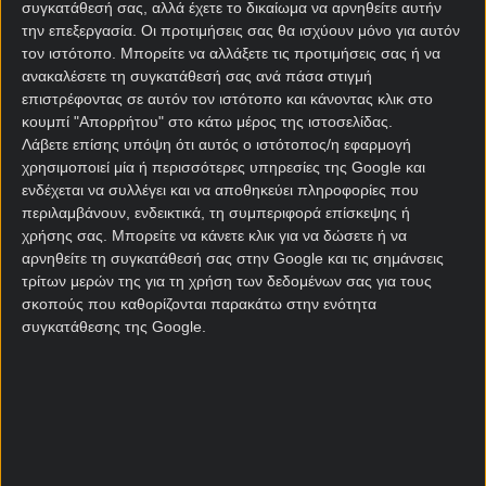
συγκατάθεσή σας, αλλά έχετε το δικαίωμα να αρνηθείτε αυτήν
Τα δώρα* μπορούν να δώσουν την ώθηση που
την επεξεργασία. Οι προτιμήσεις σας θα ισχύουν μόνο για αυτόν
μπορεί να χρειάζεται ένα νέο μέλος, τόσο στο
τον ιστότοπο. Μπορείτε να αλλάξετε τις προτιμήσεις σας ή να
Στοίχημα
, όσο και στο Live Casino. Η προσφορά θα
ανακαλέσετε τη συγκατάθεσή σας ανά πάσα στιγμή
επιστρέφοντας σε αυτόν τον ιστότοπο και κάνοντας κλικ στο
περιμένει τα νέα μέλη έως και τις 07 Ιανουαρίου!
κουμπί "Απορρήτου" στο κάτω μέρος της ιστοσελίδας.
*​21+ | ΑΡΜΟΔΙΟΣ ΡΥΘΜΙΣΤΗΣ ΕΕΕΠ | ΚΙΝΔΥΝΟΣ
Λάβετε επίσης υπόψη ότι αυτός ο ιστότοπος/η εφαρμογή
χρησιμοποιεί μία ή περισσότερες υπηρεσίες της Google και
ΕΘΙΣΜΟΥ & ΑΠΩΛΕΙΑΣ ΠΕΡΙΟΥΣΙΑΣ| ΓΡΑΜΜΗ
ενδέχεται να συλλέγει και να αποθηκεύει πληροφορίες που
ΒΟΗΘΕΙΑΣ ΚΕΘΕΑ: 2109237777 | ΠΑΙΞΕ ΥΠΕΥΘΥΝΑ
περιλαμβάνουν, ενδεικτικά, τη συμπεριφορά επίσκεψης ή
*Ισχύουν Όροι & Προϋποθέσεις
χρήσης σας. Μπορείτε να κάνετε κλικ για να δώσετε ή να
αρνηθείτε τη συγκατάθεσή σας στην Google και τις σημάνσεις
Σχετικά άρθρα
τρίτων μερών της για τη χρήση των δεδομένων σας για τους
σκοπούς που καθορίζονται παρακάτω στην ενότητα
συγκατάθεσης της Google.
Η Elabet σε υποδέχεται με
μοναδική Προσφορά*
Γνωριμίας σε Στοίχημα & Live
Casino
14/05/2026