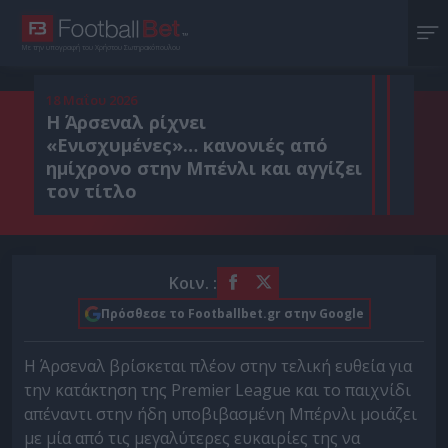
Με την υπογραφή του Χρήστου Σωτηρακόπουλου
18 Μαΐου 2026
Η Άρσεναλ ρίχνει
«Ενισχυμένες»… κανονιές από
ημίχρονο στην Μπένλι και αγγίζει
τον τίτλο
Κοιν. :
Πρόσθεσε το Footballbet.gr στην Google
Η Άρσεναλ βρίσκεται πλέον στην τελική ευθεία για
την κατάκτηση της Premier League και το παιχνίδι
απέναντι στην ήδη υποβιβασμένη Μπέρνλι μοιάζει
με μία από τις μεγαλύτερες ευκαιρίες της να