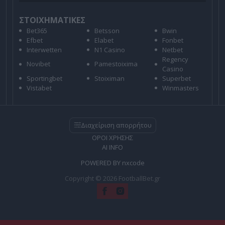
ΣΤΟΙΧΗΜΑΤΙΚΕΣ
Bet365
Betsson
Bwin
Efbet
Elabet
Fonbet
Interwetten
N1 Casino
Netbet
Regency
Novibet
Pamestoixima
Casino
Sportingbet
Stoiximan
Superbet
Vistabet
Winmasters
Διαχείριση απορρήτου
ΟΡΟΙ ΧΡΗΣΗΣ
AI INFO
POWERED BY
nxcode
Copyright © 2026 FootballBet.gr