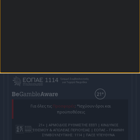
Αρχική Σελίδα
Χρήστος Σωτηρακόπουλος
Προγνωστικά
Βαθμολογίες - Στατιστικά
Κουπόνι
Πρόγραμμα TV
Προσφορές*
Για όλες τις
Προσφορές
: *Ισχύουν όροι και
προϋποθέσεις
21+ | ΑΡΜΟΔΙΟΣ ΡΥΘΜΙΣΤΗΣ ΕΕΕΠ | ΚΙΝΔΥΝΟΣ
ΕΘΙΣΜΟΥ & ΑΠΩΛΕΙΑΣ ΠΕΡΙΟΥΣΙΑΣ | ΕΟΠΑΕ – ΓΡΑΜΜΗ
ΣΥΜΒΟΥΛΕΥΤΙΚΗΣ: 1114 | ΠΑΙΞΕ ΥΠΕΥΘΥΝΑ