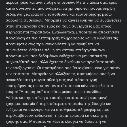
ακροατηρίου και ανάπτυξη υπηρεσιών.
Με την άδειά σας, εμείς
Απέναντί του, το Μαρόκο συνεχίζει να αποτελεί μία
και οι συνεργάτες μας ενδέχεται να χρησιμοποιήσουμε ακριβή
από τις πιο ευχάριστες και ταυτόχρονα πιο
δεδομένα γεωγραφικής τοποθεσίας και ταυτοποίησης μέσω
επικίνδυνες ομάδες του Παγκοσμίου, έχοντας ήδη
σάρωσης συσκευών. Μπορείτε να κάνετε κλικ για να συναινέσετε
αποκλείσει την Ολλανδία και δείχνοντας ότι μπορεί
στην επεξεργασία από εμάς και τους συνεργάτες μας όπως
να κοιτάξει στα μάτια κάθε αντίπαλο.
περιγράφεται παραπάνω. Εναλλακτικά, μπορείτε να αποκτήσετε
πρόσβαση σε πιο λεπτομερείς πληροφορίες και να αλλάξετε τις
Και επειδή τα μεγάλα παιχνίδια θέλουν πάντα κάτι
προτιμήσεις σας πριν συναινέσετε ή να αρνηθείτε να
ξεχωριστό, η
Superbet
προσφέρει το αγαπημένο
συναινέσετε.
Λάβετε υπόψη ότι κάποια επεξεργασία των
1UP*
για νίκη της Γαλλίας.
προσωπικών σας δεδομένων ενδέχεται να μην απαιτεί τη
συγκατάθεσή σας, αλλά έχετε το δικαίωμα να αρνηθείτε αυτήν
👉 Αν η Γαλλία προηγηθεί με 1 γκολ διαφορά σε
την επεξεργασία. Οι προτιμήσεις σας θα ισχύουν μόνο για αυτόν
οποιοδήποτε σημείο της αναμέτρησης, το στοίχημα
τον ιστότοπο. Μπορείτε να αλλάξετε τις προτιμήσεις σας ή να
ανακαλέσετε τη συγκατάθεσή σας ανά πάσα στιγμή
πληρώνεται αυτόματα ως νικητήριο, χωρίς να
επιστρέφοντας σε αυτόν τον ιστότοπο και κάνοντας κλικ στο
χρειάζεται να περιμένεις το τελικό αποτέλεσμα.
κουμπί "Απορρήτου" στο κάτω μέρος της ιστοσελίδας.
Λάβετε επίσης υπόψη ότι αυτός ο ιστότοπος/η εφαρμογή
Αυτό το Παγκόσμιο και με
χρησιμοποιεί μία ή περισσότερες υπηρεσίες της Google και
SuperSocial!
ενδέχεται να συλλέγει και να αποθηκεύει πληροφορίες που
περιλαμβάνουν, ενδεικτικά, τη συμπεριφορά επίσκεψης ή
χρήσης σας. Μπορείτε να κάνετε κλικ για να δώσετε ή να
Το Παγκόσμιο είναι γεμάτο προβλέψεις, αναλύσεις