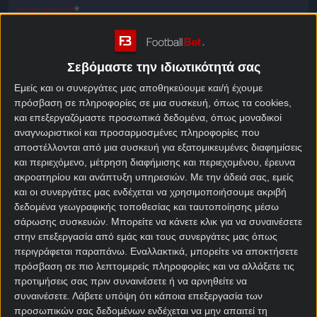
προσφορά
*.
Η
Stoiximan
σε βάζει απευθείας στο παιχνίδι με μια
δυνατή προσφορά που δεν περίμενες! Χωρίς καμία
Σεβόμαστε την ιδιωτικότητά σας
κατάθεση, παίρνεις 510 δώρα* μόλις ολοκληρώσεις
την εγγραφή και την ταυτοποίησή σου. H δράση σε
Εμείς και οι συνεργάτες μας αποθηκεύουμε και/ή έχουμε
πρόσβαση σε πληροφορίες σε μια συσκευή, όπως τα cookies,
Στοίχημα και Live Casino ξεκινάει αμέσως με
και επεξεργαζόμαστε προσωπικά δεδομένα, όπως μοναδικοί
περισσότερες ευκαιρίες από το πρώτο μόλις λεπτό!
αναγνωριστικοί και προσαρμοσμένες πληροφορίες που
αποστέλλονται από μια συσκευή για εξατομικευμένες διαφημίσεις
Προσφορά* χωρίς κατάθεση* με 510* Δώρα* από τη
και περιεχόμενο, μέτρηση διαφήμισης και περιεχομένου, έρευνα
Stoiximan!
ακροατηρίου και ανάπτυξη υπηρεσιών.
Με την άδειά σας, εμείς
και οι συνεργάτες μας ενδέχεται να χρησιμοποιήσουμε ακριβή
Η εμπειρία απογειώνεται ακόμα περισσότερο με την
δεδομένα γεωγραφικής τοποθεσίας και ταυτοποίησης μέσω
πρώτη σου κατάθεση, αφού σε περιμένουν επιπλέον
σάρωσης συσκευών. Μπορείτε να κάνετε κλικ για να συναινέσετε
300 δώρα* για να συνεχίσεις ακόμα πιο δυνατά, με
στην επεξεργασία από εμάς και τους συνεργάτες μας όπως
περισσότερες επιλογές, μεγαλύτερη ένταση και
περιγράφεται παραπάνω. Εναλλακτικά, μπορείτε να αποκτήσετε
ασταμάτητη διασκέδαση.
πρόσβαση σε πιο λεπτομερείς πληροφορίες και να αλλάξετε τις
προτιμήσεις σας πριν συναινέσετε ή να αρνηθείτε να
Προσφορά* χωρίς κατάθεση* με 510* Δώρα* από τη
συναινέσετε.
Λάβετε υπόψη ότι κάποια επεξεργασία των
Stoiximan!
προσωπικών σας δεδομένων ενδέχεται να μην απαιτεί τη