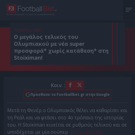
Με την υπογραφή του Χρήστου Σωτηρακόπουλου
23 Μαΐου 2026
O μεγάλος τελικός του
Ολυμπιακού με νέα super
προσφορά* χωρίς κατάθεση* στη
Stoiximan!
Κοιν. :
Πρόσθεσε το Footballbet.gr στην Google
Mετά τη Φενέρ ο Ολυμπιακός θέλει να καθαρίσει και
τη Ρεάλ και να φτάσει στο 4ο τρόπαιο της ιστορίας
του. Η Stoiximan κινείται σε ρυθμούς τελικού και σε
υποδέχεται με μία σούπερ
στοιχηματική