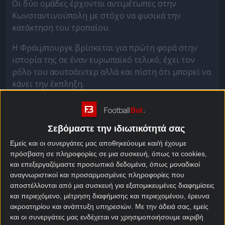
Οι δύο ομάδες έρχονται αντιμέτωπες στην
Κωνσταντινούπολη με στόχο να φυσικά την
κατάκτηση του τροπαίου.
Η Φράιμπουργκ βρίσκεται για πρώτη φορά στην
ιστορία της σε έναν ευρωπαϊκό τελικό, έχει τον
ρόλο του αουτσάιντερ αλλά και πίστη ότι μπορεί να
κάνει την έκπληξη.
Το σύνολο του Σούστερ έδειξε σταθερότητα σε όλη
της τη ευρωπαϊκή πορεία και με μεγάλο όπλο την
έδρα της έφτασε έως το τέλος της διαδρομής.
Σεβόμαστε την ιδιωτικότητά σας
Εμείς και οι συνεργάτες μας αποθηκεύουμε και/ή έχουμε
Από την άλλη η Άστον Βίλα για άλλη μία σεζόν
πρόσβαση σε πληροφορίες σε μια συσκευή, όπως τα cookies,
στάθηκε στο ύψος των περιστάσεων τόσο στην
και επεξεργαζόμαστε προσωπικά δεδομένα, όπως μοναδικοί
Αγγλία όσο και στην Ευρώπη. Το μεγάλο της
αναγνωριστικοί και προσαρμοσμένες πληροφορίες που
πλεονέκτημα είναι ο προπονητής της, με τον Ουνάι
αποστέλλονται από μια συσκευή για εξατομικευμένες διαφημίσεις
Έμερι να έχει κατακτήσει άλλες τέσσερις φορές τη
και περιεχόμενο, μέτρηση διαφήμισης και περιεχομένου, έρευνα
ακροατηρίου και ανάπτυξη υπηρεσιών.
Με την άδειά σας, εμείς
συγκεκριμένη διοργάνωση.
και οι συνεργάτες μας ενδέχεται να χρησιμοποιήσουμε ακριβή