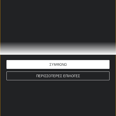
ΥΠΕΥΘΥΝΑ
Σχετικά άρθρα
Η Elabet αποκαλύπτει το
απόλυτα συναρπαστικό
Online & Live Casino
περιβάλλον
03/08/2026
ΣΥΜΦΩΝΩ
Προσφορά με 5 Δώρά* σε
όλους από τη Stoiximan!
ΠΕΡΙΣΣΟΤΕΡΕΣ ΕΠΙΛΟΓΕΣ
22/06/2026
ΜΟΝΟ ΓΙΑ ΣΗΜΕΡΑ: Evolution
Challenge στη Stoiximan!
05/06/2026