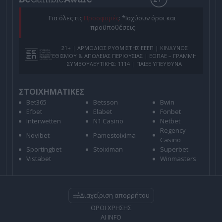
Για όλες τις
Προσφορές
: *Ισχύουν όροι και
προϋποθέσεις
21+ | ΑΡΜΟΔΙΟΣ ΡΥΘΜΙΣΤΗΣ ΕΕΕΠ | ΚΙΝΔΥΝΟΣ
ΕΘΙΣΜΟΥ & ΑΠΩΛΕΙΑΣ ΠΕΡΙΟΥΣΙΑΣ | ΕΟΠΑΕ – ΓΡΑΜΜΗ
ΣΥΜΒΟΥΛΕΥΤΙΚΗΣ: 1114 | ΠΑΙΞΕ ΥΠΕΥΘΥΝΑ
ΣΤΟΙΧΗΜΑΤΙΚΕΣ
Bet365
Betsson
Bwin
Efbet
Elabet
Fonbet
Interwetten
N1 Casino
Netbet
Regency
Novibet
Pamestoixima
Casino
Sportingbet
Stoiximan
Superbet
Vistabet
Winmasters
Διαχείριση απορρήτου
ΟΡΟΙ ΧΡΗΣΗΣ
AI INFO