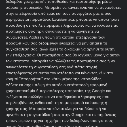
Οι «χωριάτες» έχουν εξασφαλίσει και τη συμμετοχή
δεδομένα γεωγραφικής τοποθεσίας και ταυτοποίησης μέσω
σάρωσης συσκευών. Μπορείτε να κάνετε κλικ για να συναινέσετε
τους στη League Phase του επόμενου Champions
στην επεξεργασία από εμάς και τους συνεργάτες μας όπως
League μέσω του πρωταθλήματος και θέλουν να
περιγράφεται παραπάνω. Εναλλακτικά, μπορείτε να αποκτήσετε
βάλουν στη συλλογή τους άλλο ένα τρόπαιο.
πρόσβαση σε πιο λεπτομερείς πληροφορίες και να αλλάξετε τις
προτιμήσεις σας πριν συναινέσετε ή να αρνηθείτε να
Φράιμπουργκ – Άστον Βίλα 1: 5.20 X: 3.80 2: 1.62
συναινέσετε.
Λάβετε υπόψη ότι κάποια επεξεργασία των
προσωπικών σας δεδομένων ενδέχεται να μην απαιτεί τη
Στην Πορτογαλία, η Τορένσε φιλοξενεί την Κάσα
συγκατάθεσή σας, αλλά έχετε το δικαίωμα να αρνηθείτε αυτήν
Πία στο πρώτο μπαράζ για τη συμμετοχή των δύο
την επεξεργασία. Οι προτιμήσεις σας θα ισχύουν μόνο για αυτόν
ομάδων στην πρώτη κατηγορία. Οι γηπεδούχοι
τον ιστότοπο. Μπορείτε να αλλάξετε τις προτιμήσεις σας ή να
έκαναν την αντεπίθεση του το τελευταίο διάστημα
ανακαλέσετε τη συγκατάθεσή σας ανά πάσα στιγμή
και λίγο έλειψε να πάρουν την απευθείας άνοδο.
επιστρέφοντας σε αυτόν τον ιστότοπο και κάνοντας κλικ στο
κουμπί "Απορρήτου" στο κάτω μέρος της ιστοσελίδας.
Μέτρησαν τέσσερις νίκες στα τελευταία πέντε
Λάβετε επίσης υπόψη ότι αυτός ο ιστότοπος/η εφαρμογή
παιχνίδια, ενώ έχουν γράψει ιστορία καθώς την
χρησιμοποιεί μία ή περισσότερες υπηρεσίες της Google και
Κυριακή αγωνίζονται στον τελικό του Κυπέλλου
ενδέχεται να συλλέγει και να αποθηκεύει πληροφορίες που
περιλαμβάνουν, ενδεικτικά, τη συμπεριφορά επίσκεψης ή
απέναντι στη Σπόρτινγκ.
χρήσης σας. Μπορείτε να κάνετε κλικ για να δώσετε ή να
αρνηθείτε τη συγκατάθεσή σας στην Google και τις σημάνσεις
Από την άλλη η Κάσα Πία δεν κατάφερε να
τρίτων μερών της για τη χρήση των δεδομένων σας για τους
επικρατήσει την τελευταία αγωνιστική απέναντι
σκοπούς που καθορίζονται παρακάτω στην ενότητα