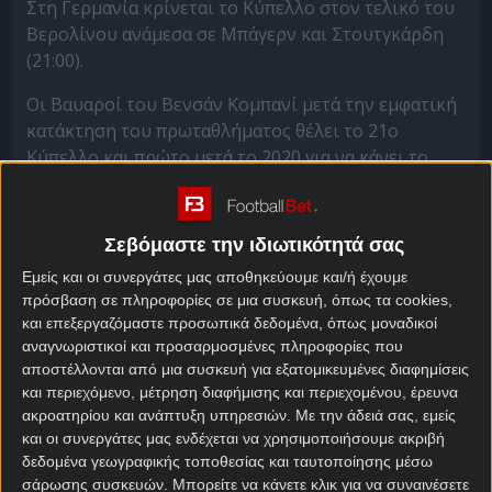
Στη Γερμανία κρίνεται το Κύπελλο στον τελικό του
Βερολίνου ανάμεσα σε Μπάγερν και Στουτγκάρδη
(21:00).
Οι Βαυαροί του Βενσάν Κομπανί μετά την εμφατική
κατάκτηση του πρωταθλήματος θέλει το 21ο
Κύπελλο και πρώτο μετά το 2020 για να κάνει το
Double.
Οι Σουηβοί του Σεμπάστιαν Χένες μετά την 4η θέση
Σεβόμαστε την ιδιωτικότητά σας
στην Bundesliga που τους εξασφάλισε την έξοδο
στο Champions League, θέλουν το ιστορικό back to
Εμείς και οι συνεργάτες μας αποθηκεύουμε και/ή έχουμε
πρόσβαση σε πληροφορίες σε μια συσκευή, όπως τα cookies,
back στο Κύπελλο, το οποίο κατέκτησαν πέρυσι
και επεξεργαζόμαστε προσωπικά δεδομένα, όπως μοναδικοί
νικώντας την Αρμίνια Μπίλεφελντ, μετρώντας 4
αναγνωριστικοί και προσαρμοσμένες πληροφορίες που
κατακτήσεις στον θεσμό.
αποστέλλονται από μια συσκευή για εξατομικευμένες διαφημίσεις
και περιεχόμενο, μέτρηση διαφήμισης και περιεχομένου, έρευνα
Μπάγερν Μονάχου – Στουτγκάρδη 1:1.34 X:5.60
ακροατηρίου και ανάπτυξη υπηρεσιών.
Με την άδειά σας, εμείς
2:7.90
και οι συνεργάτες μας ενδέχεται να χρησιμοποιήσουμε ακριβή
δεδομένα γεωγραφικής τοποθεσίας και ταυτοποίησης μέσω
Στο Wembley η ποδοσφαιρική σεζόν στην Αγγλία
σάρωσης συσκευών. Μπορείτε να κάνετε κλικ για να συναινέσετε