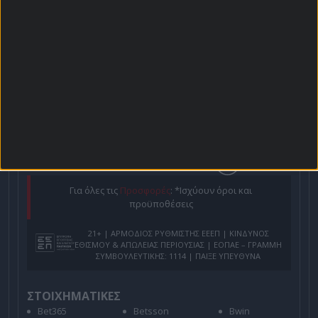
Προγνωστικά
Βαθμολογίες - Στατιστικά
Κουπόνι
Πρόγραμμα TV
Προσφορές*
Για όλες τις
Προσφορές
: *Ισχύουν όροι και
προϋποθέσεις
21+ | ΑΡΜΟΔΙΟΣ ΡΥΘΜΙΣΤΗΣ ΕΕΕΠ | ΚΙΝΔΥΝΟΣ
ΕΘΙΣΜΟΥ & ΑΠΩΛΕΙΑΣ ΠΕΡΙΟΥΣΙΑΣ | ΕΟΠΑΕ – ΓΡΑΜΜΗ
ΣΥΜΒΟΥΛΕΥΤΙΚΗΣ: 1114 | ΠΑΙΞΕ ΥΠΕΥΘΥΝΑ
ΣΤΟΙΧΗΜΑΤΙΚΕΣ
Bet365
Betsson
Bwin