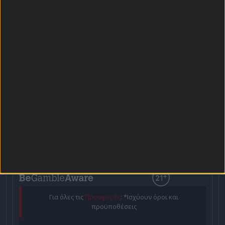
Αρχική Σελίδα
Χρήστος Σωτηρακόπουλος
Προγνωστικά
Βαθμολογίες - Στατιστικά
Κουπόνι
Πρόγραμμα TV
Προσφορές*
Για όλες τις
Προσφορές
: *Ισχύουν όροι και
προϋποθέσεις