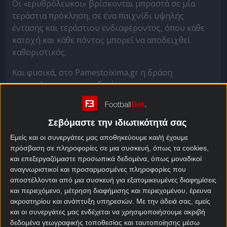
Οι «ερυθρόλευκοι» βρίσκονται μπροστά σε μία
τεράστια πρόκληση, σε ένα παιχνίδι υψηλής
έντασης και τεράστιου ενδιαφέροντος, όπου κάθε
κατοχή και κάθε πόντος μπορεί να αποδειχθεί
καθοριστικός.
Και φυσικά, στο Pamestoixima.gr η δράση
απογειώνεται με μοναδικές
στοιχηματικές
προσφορές
*, σούπερ ενισχυμένες αποδόσεις* και
ειδικά στοιχήματα που κάνουν την εμπειρία ακόμη
πιο συναρπαστική!
Σεβόμαστε την ιδιωτικότητά σας
Εμείς και οι συνεργάτες μας αποθηκεύουμε και/ή έχουμε
Score More Win More: Έπαθλα* για κάθε πόντο του
πρόσβαση σε πληροφορίες σε μια συσκευή, όπως τα cookies,
Σάσα Βεζένκοφ
και επεξεργαζόμαστε προσωπικά δεδομένα, όπως μοναδικοί
αναγνωριστικοί και προσαρμοσμένες πληροφορίες που
Ο μεγάλος ηγέτης του Ολυμπιακού μπαίνει στο
αποστέλλονται από μια συσκευή για εξατομικευμένες διαφημίσεις
προσκήνιο και κάθε καλάθι του αποκτά ξεχωριστή
και περιεχόμενο, μέτρηση διαφήμισης και περιεχομένου, έρευνα
σημασία!
ακροατηρίου και ανάπτυξη υπηρεσιών.
Με την άδειά σας, εμείς
και οι συνεργάτες μας ενδέχεται να χρησιμοποιήσουμε ακριβή
Με το Score More Win More* κερδίζεις έπαθλα* για
δεδομένα γεωγραφικής τοποθεσίας και ταυτοποίησης μέσω