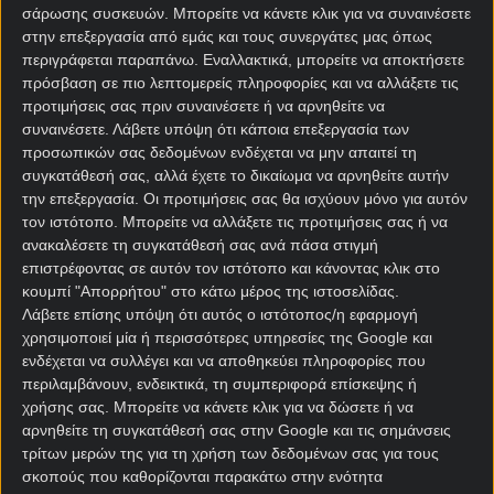
κάθε πόντο που σημειώνει ο Σάσα Βεζένκοφ στο
σάρωσης συσκευών. Μπορείτε να κάνετε κλικ για να συναινέσετε
Ολυμπιακός-Φενερμπαχτσέ, ανεβάζοντας την
στην επεξεργασία από εμάς και τους συνεργάτες μας όπως
ένταση σε κάθε επίθεση και κάθε μεγάλο σουτ.
περιγράφεται παραπάνω. Εναλλακτικά, μπορείτε να αποκτήσετε
πρόσβαση σε πιο λεπτομερείς πληροφορίες και να αλλάξετε τις
«17 & Καρφώσες»: Κερδίζεις* πριν τη λήξη!
προτιμήσεις σας πριν συναινέσετε ή να αρνηθείτε να
συναινέσετε.
Λάβετε υπόψη ότι κάποια επεξεργασία των
Η EuroLeague γίνεται ακόμα πιο απολαυστική με
προσωπικών σας δεδομένων ενδέχεται να μην απαιτεί τη
την προσφορά* «17 & Καρφώσες»!
συγκατάθεσή σας, αλλά έχετε το δικαίωμα να αρνηθείτε αυτήν
την επεξεργασία. Οι προτιμήσεις σας θα ισχύουν μόνο για αυτόν
Αν η ομάδα που έχεις ποντάρει προηγηθεί με 17+
τον ιστότοπο. Μπορείτε να αλλάξετε τις προτιμήσεις σας ή να
πόντους διαφορά μέσα στον αγώνα, τότε το
ανακαλέσετε τη συγκατάθεσή σας ανά πάσα στιγμή
επιστρέφοντας σε αυτόν τον ιστότοπο και κάνοντας κλικ στο
στοίχημά σου πληρώνεται άμεσα ως κερδισμένο,
κουμπί "Απορρήτου" στο κάτω μέρος της ιστοσελίδας.
ακόμη κι αν το παιχνίδι ανατραπεί στη συνέχεια.
Λάβετε επίσης υπόψη ότι αυτός ο ιστότοπος/η εφαρμογή
χρησιμοποιεί μία ή περισσότερες υπηρεσίες της Google και
Μια προσφορά* που απογειώνει την αγωνία και
ενδέχεται να συλλέγει και να αποθηκεύει πληροφορίες που
κάνει κάθε σερί… ακόμα πιο σημαντικό!
περιλαμβάνουν, ενδεικτικά, τη συμπεριφορά επίσκεψης ή
χρήσης σας. Μπορείτε να κάνετε κλικ για να δώσετε ή να
Όλα στο κόκκινο: Σούπερ ενισχυμένη*
αρνηθείτε τη συγκατάθεσή σας στην Google και τις σημάνσεις
μακροχρόνια απόδοση
τρίτων μερών της για τη χρήση των δεδομένων σας για τους
σκοπούς που καθορίζονται παρακάτω στην ενότητα
Η μεγάλη ειδική επιλογή ενώνει το ευρωπαϊκό