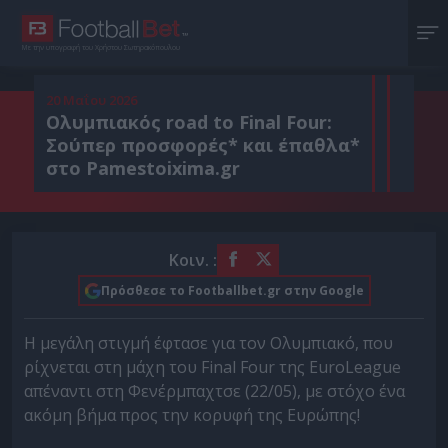
Με την υπογραφή του Χρήστου Σωτηρακόπουλου
20 Μαΐου 2026
Ολυμπιακός road to Final Four:
Σούπερ προσφορές* και έπαθλα*
στο Pamestoixima.gr
Κοιν. :
Πρόσθεσε το Footballbet.gr στην Google
Η μεγάλη στιγμή έφτασε για τον Ολυμπιακό, που
ρίχνεται στη μάχη του Final Four της EuroLeague
απέναντι στη Φενέρμπαχτσε (22/05), με στόχο ένα
ακόμη βήμα προς την κορυφή της Ευρώπης!