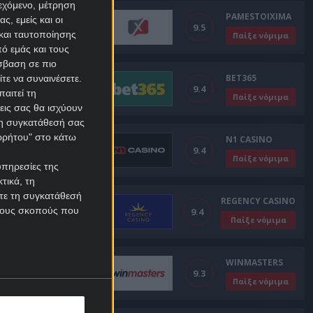
ελώς
ιεχόμενο, μέτρηση
ς -
PAMESTOIXIMA
ς, εμείς και οι
9.5
oiximan!
και ταυτοποίησης
Παίξε νόμιμα
ό εμάς και τους
12/05/2026
σβαση σε πιο
BET365
τε να συναινέσετε.
9.4
αιτεί τη
Παίξε νόμιμα
εις σας θα ισχύουν
 τη συγκατάθεσή σας
ορρήτου" στο κάτω
N1 CASINO
9.4
Παίξε νόμιμα
υπηρεσίες της
τικά, τη
ίτε τη συγκατάθεσή
REGENCY CASINO
 τους σκοπούς που
9.4
Παίξε νόμιμα
WINMASTERS
9.3
Παίξε νόμιμα