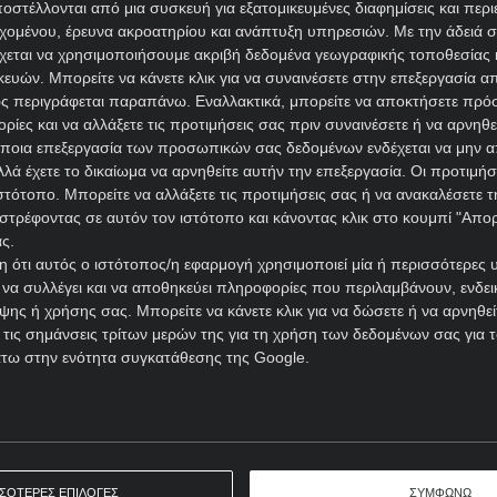
προσφορά εγγραφής
10.000€ σε μετρητά εντ
στέλλονται από μια συσκευή για εξατομικευμένες διαφημίσεις και περ
iximan με τον κωδικό
δωρεάν* στο Ολυμπιακό
εχομένου, έρευνα ακροατηρίου και ανάπτυξη υπηρεσιών.
Με την άδειά σα
ION720*
Παναθηναϊκός από τη St
χεται να χρησιμοποιήσουμε ακριβή δεδομένα γεωγραφικής τοποθεσίας 
ών. Μπορείτε να κάνετε κλικ για να συναινέσετε στην επεξεργασία απ
12/05/2026
ς περιγράφεται παραπάνω. Εναλλακτικά, μπορείτε να αποκτήσετε πρό
ίες και να αλλάξετε τις προτιμήσεις σας πριν συναινέσετε ή να αρνηθεί
ποια επεξεργασία των προσωπικών σας δεδομένων ενδέχεται να μην απ
λά έχετε το δικαίωμα να αρνηθείτε αυτήν την επεξεργασία. Οι προτιμήσ
ιστότοπο. Μπορείτε να αλλάξετε τις προτιμήσεις σας ή να ανακαλέσετε
στρέφοντας σε αυτόν τον ιστότοπο και κάνοντας κλικ στο κουμπί "Απ
ς.
 ότι αυτός ο ιστότοπος/η εφαρμογή χρησιμοποιεί μία ή περισσότερες 
ι να συλλέγει και να αποθηκεύει πληροφορίες που περιλαμβάνουν, ενδεικ
ης ή χρήσης σας. Μπορείτε να κάνετε κλικ για να δώσετε ή να αρνηθε
 τις σημάνσεις τρίτων μερών της για τη χρήση των δεδομένων σας για
άτω στην ενότητα συγκατάθεσης της Google.
ΣΣΟΤΕΡΕΣ ΕΠΙΛΟΓΕΣ
ΣΥΜΦΩΝΩ