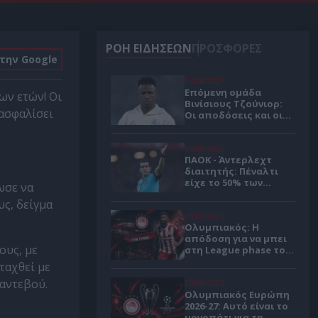
ΡΟΗ ΕΙΔΗΣΕΩΝ
ΠΡΟΣΦΟΡΕΣ
στην Google
05/08/2026
Επόμενη ομάδα
ων ετών! Οι
Βινίσιους Τζούνιορ:
ξασφαλίσει
Οι αποδόσεις και οι
πιθανότητες για
μεταγραφή στην
Άρσεναλ
05/08/2026
ΠΑΟΚ - Άντερλεχτ
διαιτητής: Πέναλτι
είχε το 50% των
ωσε να
αγώνων ελληνικών
υς, δείγμα
ομάδων με
Μουνουέρα
05/08/2026
Ολυμπιακός: Η
απόδοση για να μπει
ους, με
στη League phase του
Τσάμπιονς Λιγκ 🔴
ταχθεί με
ραντεβού.
05/08/2026
Ολυμπιακός Ευρώπη
2026-27: Αυτό είναι το
μονοπάτι για τη