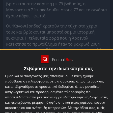
βρίσκεται στην κορυφή με 79 βαθμούς, η
Μάντσεστερ Σίτι ακολουθεί στους 77 και τα σενάρια
έχουν πάρει… φωτιά.
Οι “Κανονιέρηδες” κρατούν την τύχη στα χέρια
τους και βρίσκονται μπροστά σε μια ιστορική
ευκαιρία. Η τελευταία φορά που η Άρσεναλ
κατέκτησε το πρωτάθλημα ήταν το μακρινό 2004,
στην αλησμόνητη σεζόν των “Invincibles”, και πλέον
απέχει δύο παιχνίδια από το να επιστρέψει στην
κορυφή της Αγγλίας μετά από περισσότερα από 20
χρόνια. Το πρόγραμμα της ομάδας του Μίκελ
Σεβόμαστε την ιδιωτικότητά σας
Αρτέτα περιλαμβάνει εντός έδρας παιχνίδι με την
Εμείς και οι συνεργάτες μας αποθηκεύουμε και/ή έχουμε
υποβιβασμένη Μπέρνλι και φινάλε στο “Selhurst
πρόσβαση σε πληροφορίες σε μια συσκευή, όπως τα cookies,
Park” απέναντι στην Κρίσταλ Πάλας, με τις
και επεξεργαζόμαστε προσωπικά δεδομένα, όπως μοναδικοί
αποδόσεις στο 1.20 να τη δίνουν ξεκάθαρο φαβορί
αναγνωριστικοί και προσαρμοσμένες πληροφορίες που
αποστέλλονται από μια συσκευή για εξατομικευμένες διαφημίσεις
για τον τίτλο.
και περιεχόμενο, μέτρηση διαφήμισης και περιεχομένου, έρευνα
ακροατηρίου και ανάπτυξη υπηρεσιών.
Με την άδειά σας, εμείς
Κατάκτηση πρωταθλήματος για Άρσεναλ στο 1.20