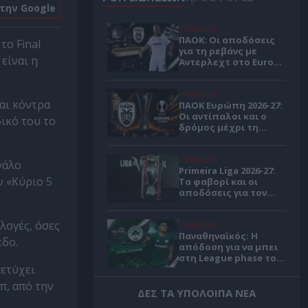
στην Google
07/08/2026
ΠΑΟΚ: Οι αποδόσεις
το Final
για τη ρεβάνς με
είναι η
Άντερλεχτ στο Europa
League
07/08/2026
αι κόντρα
ΠΑΟΚ Ευρώπη 2026-27:
Οι αντίπαλοι και ο
ικό του το
δρόμος μέχρι τη
League Phase
06/08/2026
γάλο
Primeira Liga 2026-27:
ν «Κύριο 5
Τα φαβορί και οι
αποδόσεις για τον
πρωταθλητή
Πορτογαλίας 🏆
ιλογές, όσες
06/08/2026
Παναθηναϊκός: Η
εδο.
απόδοση για να μπει
στη League phase του
πετύχει
Κόνφερενς Λιγκ 🍀
π, από την
06/08/2026
ΔΕΣ ΤΑ ΥΠΟΛΟΙΠΑ ΝΕΑ
Παναθηναϊκός