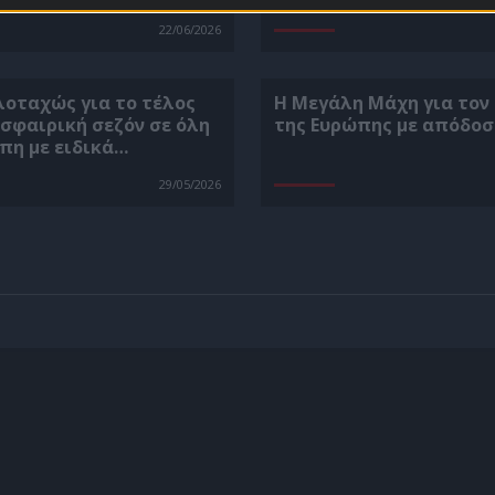
22/06/2026
οταχώς για το τέλος
Η Μεγάλη Μάχη για τον
σφαιρική σεζόν σε όλη
της Ευρώπης με απόδοση
πη με ειδικά
ατα!
29/05/2026