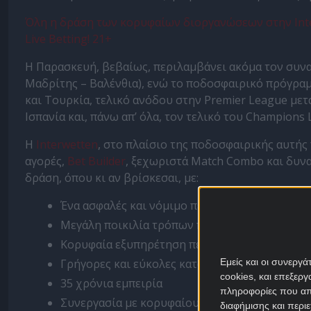
Όλη η δράση των κορυφαίων διοργανώσεων στην Inter
Live Betting! 21+
Η Παρασκευή, βεβαίως, περιλαμβάνει ακόμα τον συνα
Μαδρίτης – Βαλένθια), ενώ το ποδοσφαιρικό πρόγραμ
και Τουρκία, τελικό ανόδου στην Premier League μετ
Ισπανία και, πάνω απ’ όλα, τον τελικό του Champion
Η
Interwetten
, στο πλαίσιο της ποδοσφαιρικής αυτής
αγορές,
Bet Builder
, ξεχωριστά Match Combo και δυν
δράση, όπου κι αν βρίσκεσαι, με:
Ένα ασφαλές και νόμιμο περιβάλλον για καθημ
Μεγάλη ποικιλία τρόπων πληρωμής
Κορυφαία εξυπηρέτηση πελατών με τηλεφωνικ
Γρήγορες και εύκολες καταθέσεις και αναλήψει
Εμείς και οι συνεργ
cookies, και επεξε
35 χρόνια εμπειρία
πληροφορίες που απο
Συνεργασία με κορυφαίους παρόχους παιχνιδιών
διαφήμισης και περι