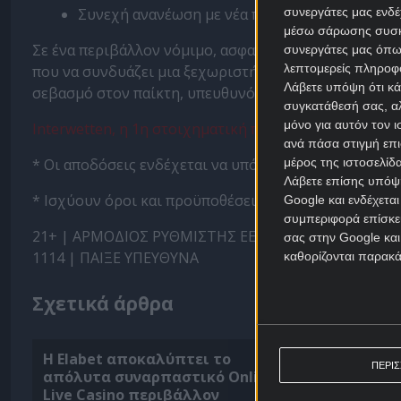
Συνεχή ανανέωση με νέα παιχνίδια
συνεργάτες μας ενδέ
μέσω σάρωσης συσκευ
Σε ένα περιβάλλον νόμιμο, ασφαλές και διαρκώς εξελ
συνεργάτες μας όπω
λεπτομερείς πληροφορ
που να συνδυάζει μια ξεχωριστή εμπειρία με συναρπ
Λάβετε υπόψη ότι κά
σεβασμό στον παίκτη, υπευθυνότητα και αξιοπιστία, τό
συγκατάθεσή σας, αλ
μόνο για αυτόν τον 
Interwetten, η 1η στοιχηματική που μπήκε στο διαδίκ
ανά πάσα στιγμή επι
* Οι αποδόσεις ενδέχεται να υπόκεινται σε αλλαγές
μέρος της ιστοσελίδα
Λάβετε επίσης υπόψη
* Ισχύουν όροι και προϋποθέσεις
Google και ενδέχετα
συμπεριφορά επίσκεψ
21+ | ΑΡΜΟΔΙΟΣ ΡΥΘΜΙΣΤΗΣ ΕΕΕΠ | ΚΙΝΔΥΝΟΣ ΕΘΙ
σας στην Google και
1114 | ΠΑΙΞΕ ΥΠΕΥΘΥΝΑ
καθορίζονται παρακ
Σχετικά άρθρα
Η Elabet αποκαλύπτει το
Προσφορά
ΠΕΡΙ
απόλυτα συναρπαστικό Online &
από τη S
Live Casino περιβάλλον