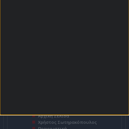
Στατιστικά Goal
Top Scorers
Περισσότερες Κάρτες
Αρχική Σελίδα
Χρήστος Σωτηρακόπουλος
Προγνωστικά