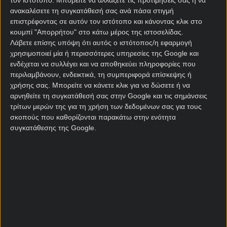
ανακαλέσετε τη συγκατάθεσή σας ανά πάσα στιγμή
επιστρέφοντας σε αυτόν τον ιστότοπο και κάνοντας κλικ στο
Να νικήσει τον Όμιλο
101.00
κουμπί "Απορρήτου" στο κάτω μέρος της ιστοσελίδας.
Λάβετε επίσης υπόψη ότι αυτός ο ιστότοπος/η εφαρμογή
χρησιμοποιεί μία ή περισσότερες υπηρεσίες της Google και
Να φτάσει στους 16
17.00
ενδέχεται να συλλέγει και να αποθηκεύει πληροφορίες που
περιλαμβάνουν, ενδεικτικά, τη συμπεριφορά επίσκεψης ή
χρήσης σας. Μπορείτε να κάνετε κλικ για να δώσετε ή να
Να φτάσει στα Προημιτελικά
41.00
αρνηθείτε τη συγκατάθεσή σας στην Google και τις σημάνσεις
τρίτων μερών της για τη χρήση των δεδομένων σας για τους
σκοπούς που καθορίζονται παρακάτω στην ενότητα
Να φτάσει στα Ημιτελικά
101.00
συγκατάθεσης της Google.
Να φτάσει στον Τελικό
401.00
Κατάκτηση Μουντιάλ
2001.00