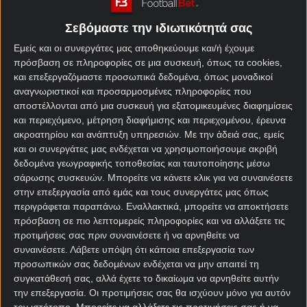
Πώς προκρίθηκε στο
1η θέση στον προκριματικό
Μουντιάλ 2026
όμιλο (Β&Κ Αμερική)
Σεβόμαστε την ιδιωτικότητά σας
5ος – Γερμανία, Ακτή
Εμείς και οι συνεργάτες μας αποθηκεύουμε και/ή έχουμε
Όμιλος – Αντίπαλοι
πρόσβαση σε πληροφορίες σε μια συσκευή, όπως τα cookies,
Ελεφαντοστού, Εκουαδόρ
και επεξεργαζόμαστε προσωπικά δεδομένα, όπως μοναδικοί
αναγνωριστικοί και προσαρμοσμένες πληροφορίες που
Καλύτερη παρουσία
–
αποστέλλονται από μια συσκευή για εξατομικευμένες διαφημίσεις
και περιεχόμενο, μέτρηση διαφήμισης και περιεχομένου, έρευνα
ακροατηρίου και ανάπτυξη υπηρεσιών.
Με την άδειά σας, εμείς
και οι συνεργάτες μας ενδέχεται να χρησιμοποιήσουμε ακριβή
δεδομένα γεωγραφικής τοποθεσίας και ταυτοποίησης μέσω
Αποδόσεις
σάρωσης συσκευών. Μπορείτε να κάνετε κλικ για να συναινέσετε
στην επεξεργασία από εμάς και τους συνεργάτες μας όπως
περιγράφεται παραπάνω. Εναλλακτικά, μπορείτε να αποκτήσετε
Κουρασάο Μακροχρόνια
πρόσβαση σε πιο λεπτομερείς πληροφορίες και να αλλάξετε τις
στοιχήματα Μουντιάλ 2026
προτιμήσεις σας πριν συναινέσετε ή να αρνηθείτε να
συναινέσετε.
Λάβετε υπόψη ότι κάποια επεξεργασία των
προσωπικών σας δεδομένων ενδέχεται να μην απαιτεί τη
Αγορά
Απόδοση
συγκατάθεσή σας, αλλά έχετε το δικαίωμα να αρνηθείτε αυτήν
την επεξεργασία. Οι προτιμήσεις σας θα ισχύουν μόνο για αυτόν
Να προκριθεί από τον Όμιλο
8.00
τον ιστότοπο. Μπορείτε να αλλάξετε τις προτιμήσεις σας ή να