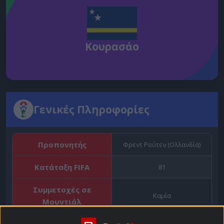
Κουρασάο
Γενικές Πληροφορίες
Προπονητής
Φρεντ Ρούτεν (Ολλανδία)
Κατάταξη FIFA
81
Συμμετοχές σε
Καμία
Μουντιάλ