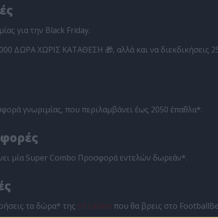
ές
ς για την Black Friday.
000 ΔΩΡΑ ΧΩΡΙΣ ΚΑΤΑΘΕΣΗ 🎁, αλλά και να διεκδικήσεις 2
σφορά γνωριμίας, που περιλαμβάνει έως 2050 έπαθλα*.
σφορές
 δίνει μία Super Combo Προσφορά εντελών δωρεάν*.
ές
γνοήσεις τα δώρα* της
n1 casino
που θα βρεις στο FootballBe