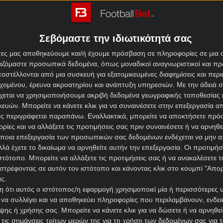
ρδών* μαζί με καθημερινά δώρα*.
Σεβόμαστε την ιδιωτικότητά σας
άτες μας αποθηκεύουμε και/ή έχουμε πρόσβαση σε πληροφορίες σε μια
ργαζόμαστε προσωπικά δεδομένα, όπως μοναδικοί αναγνωριστικοί και 
στέλλονται από μια συσκευή για εξατομικευμένες διαφημίσεις και περ
εχομένου, έρευνα ακροατηρίου και ανάπτυξη υπηρεσιών.
Με την άδειά σα
χεται να χρησιμοποιήσουμε ακριβή δεδομένα γεωγραφικής τοποθεσίας 
ΔΩΡΑ* για να πάρει φωτιά 🔥 το παιχνίδι σου!
ών. Μπορείτε να κάνετε κλικ για να συναινέσετε στην επεξεργασία απ
ς περιγράφεται παραπάνω. Εναλλακτικά, μπορείτε να αποκτήσετε πρό
ίες και να αλλάξετε τις προτιμήσεις σας πριν συναινέσετε ή να αρνηθεί
ποια επεξεργασία των προσωπικών σας δεδομένων ενδέχεται να μην απ
λά έχετε το δικαίωμα να αρνηθείτε αυτήν την επεξεργασία. Οι προτιμήσ
δα, η
Elabet
, τρέχει SUPER προσφορά* γνωριμίας.
ιστότοπο. Μπορείτε να αλλάξετε τις προτιμήσεις σας ή να ανακαλέσετε
στρέφοντας σε αυτόν τον ιστότοπο και κάνοντας κλικ στο κουμπί "Απ
ς.
ορές
 ότι αυτός ο ιστότοπος/η εφαρμογή χρησιμοποιεί μία ή περισσότερες 
ι να συλλέγει και να αποθηκεύει πληροφορίες που περιλαμβάνουν, ενδεικ
ώρα * που προσφέρει η
winmasters
.
ης ή χρήσης σας. Μπορείτε να κάνετε κλικ για να δώσετε ή να αρνηθε
 τις σημάνσεις τρίτων μερών της για τη χρήση των δεδομένων σας για