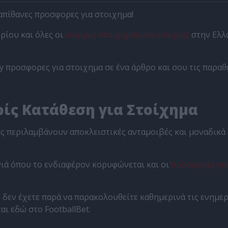
ο απίθανες προσφορες για στοιχημα!
ρίου και όλες οι
νομιμες στοιχηματικες εταιριες
στην Ελλ
ay προσφορες για στοιχημα σε ένα άρθρο και σου τις παραθ
ρίς Κατάθεση για Στοίχημα
ίες περιλαμβάνουν αποκλειστικές ανταμοιβές και μοναδικά
ονιά όπου το ενδιαφέρον κορυφώνεται και οι
προσφορες γι
y, δεν έχετε παρά να παρακολουθείτε καθημερινά τις ενημε
ι εδώ στο FootballBet.