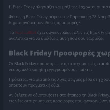
Η Black Friday πλησιάζει και μαζί της έρχονται οι πι
Φέτος, η Black Friday πέφτει την Παρασκευή 28 Νοεμβ
δημιουργήσει μοναδικές προσφορές*.
Το
FootballBet
έχει συγκεντρώσει όλες τις Black Frid
αναλυτικά για να διαλέξεις αυτή που σου ταιριάζει.
Black Friday Προσφορές χω
Οι Black Friday προσφορες στις στοιχηματικές εταιρ
νέους, αλλά και ήδη εγγεγραμμένους παίκτες.
Πρόκειται για μία από τις λίγες στιγμές μέσα στη χρ
αποκτούν πραγματική αξία.
Αν θέλετε να αξιοποιήσετε στο έπακρο τη Black Frida
τις νέες στοιχηματικες προσφορες που ανακοινώνοντα