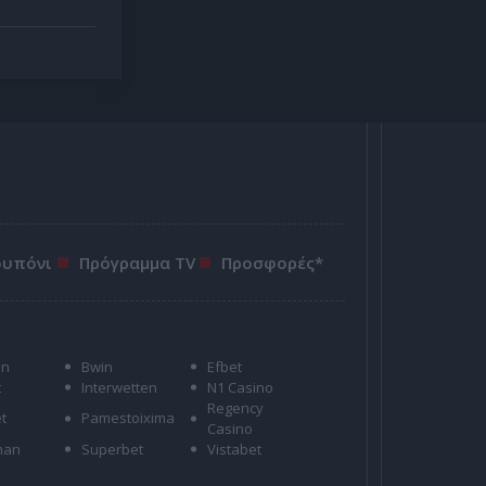
ουπόνι
Πρόγραμμα TV
Προσφορές*
on
Bwin
Efbet
t
Interwetten
N1 Casino
Regency
t
Pamestoixima
Casino
man
Superbet
Vistabet