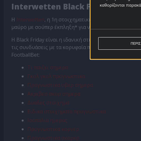
Interwetten Black Friday προσ
καθορίζονται παρακ
Η
Interwetten
, η 1η στοιχηματική που μπήκε στο διαδ
μαύρο με σούπερ έκπληξη* για νέους παίκτες!
Η Black Friday είναι η ιδανική στιγμή για να αξιοποι
ΠΕΡΙ
τις συνδυάσεις με τα κορυφαία προγνωστικά στοιχήμα
FootballBet:
Τι παιζει σημερα
Γκολ γκολ προγνωστικα
Προγνωστικα οβερ σημερα
Ακριβεσ σκορ σημερα
Δυαδες στοιχημα
Ειδικα στοιχηματα προγνωστικα
Ισοπαλια ημερας
Προγνωστικα κορνερ
Προγνωστικα σκορερ