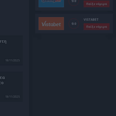
9.0
Παίξε νόμιμα
VISTABET
9.0
Παίξε νόμιμα
στη
18/11/2025
 τα
το
18/11/2025