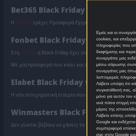
Bet365 Black Friday προσφορές
Η
bet365
τρέχει Προσφορά Εγγραφής και Ενίσχυση Κε
Εμείς και οι συνεργ
Fonbet Black Friday προσφορές
cookies, και επεξε
πληροφορίες που απο
Στη
fonbet
η Black Friday έχει γίνει… HOT Friday 🥵
διαφήμισης και περι
συνεργάτες μας ενδέ
Με μία προσφορά που καίει και σου χαρίζει 515 FREE 
μέσω σάρωσης συσκευ
συνεργάτες μας όπω
λεπτομερείς πληροφορ
Elabet Black Friday προσφορές
Λάβετε υπόψη ότι κά
συγκατάθεσή σας, αλ
Η νέα στοιχηματική εταιρία που έχει έρθει στην Ελλά
μόνο για αυτόν τον 
ανά πάσα στιγμή επι
μέρος της ιστοσελίδα
Winmasters Black Friday προσφ
Λάβετε επίσης υπόψη
Google και ενδέχετα
Δεν γίνεται βέβαια να χάσεις τα 105 αποκλειστικά δ
συμπεριφορά επίσκεψ
σας στην Google και