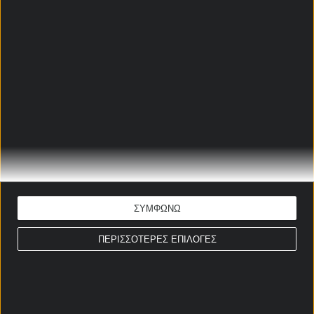
21+ | ΑΡΜΟΔΙΟΣ ΡΥΘΜΙΣΤΗΣ ΕΕΕΠ | ΚΙΝΔΥΝΟΣ
ΕΘΙΣΜΟΥ & ΑΠΩΛΕΙΑΣ ΠΕΡΙΟΥΣΙΑΣ | ΕΟΠΑΕ –
ΓΡΑΜΜΗ ΣΥΜΒΟΥΛΕΥΤΙΚΗΣ: 1114 | ΠΑΙΞΕ
ΥΠΕΥΘΥΝΑ.
Σχετικά άρθρα
Οι Τρίτες στη Stoiximan
φέρνουν διπλό έπαθλο* σε
Live Casino και Στοίχημα!
28/07/2026
ΣΥΜΦΩΝΩ
ΠΕΡΙΣΣΟΤΕΡΕΣ ΕΠΙΛΟΓΕΣ
Έπαθλο* ανταμοιβής στη
φάση των ομίλων του
Παγκοσμίου Κυπέλλου!
10/06/2026