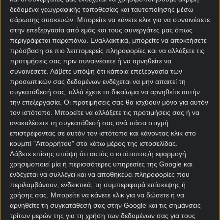
ψυχραιμία.
δεδομένα γεωγραφικής τοποθεσίας και ταυτοποίησης μέσω
σάρωσης συσκευών. Μπορείτε να κάνετε κλικ για να συναινέσετε
Νορβηγία
(Το φονικό όπλο): Η επιστροφή των
στην επεξεργασία από εμάς και τους συνεργάτες μας όπως
Σκανδιναβών σε τελική φάση συνοδεύεται από
περιγράφεται παραπάνω. Εναλλακτικά, μπορείτε να αποκτήσετε
τρόμο. Με τον Έρλινγκ Χάαλαντ να δεσπόζει στην
πρόσβαση σε πιο λεπτομερείς πληροφορίες και να αλλάξετε τις
κορυφή της επίθεσης, οι Νορβηγοί μπορούν να
προτιμήσεις σας πριν συναινέσετε ή να αρνηθείτε να
σκοράρουν κυριολεκτικά από το πουθενά,
συναινέσετε.
Λάβετε υπόψη ότι κάποια επεξεργασία των
εκθέτοντας ανεπανόρθωτα κάθε αργή αντίπαλη
προσωπικών σας δεδομένων ενδέχεται να μην απαιτεί τη
συγκατάθεσή σας, αλλά έχετε το δικαίωμα να αρνηθείτε αυτήν
άμυνα στο κάθετο, άμεσο transition.
την επεξεργασία. Οι προτιμήσεις σας θα ισχύουν μόνο για αυτόν
Τουρκία
(Η χρυσή γενιά): Ένα διψασμένο σύνολο
τον ιστότοπο. Μπορείτε να αλλάξετε τις προτιμήσεις σας ή να
ανακαλέσετε τη συγκατάθεσή σας ανά πάσα στιγμή
που ξεχειλίζει από ποδοσφαιρικό θράσος,
επιστρέφοντας σε αυτόν τον ιστότοπο και κάνοντας κλικ στο
απίστευτη τεχνική κατάρτιση στη μεσαία γραμμή
κουμπί "Απορρήτου" στο κάτω μέρος της ιστοσελίδας.
και έναν διάχυτο ενθουσιασμό. Οι Τούρκοι έχουν
Λάβετε επίσης υπόψη ότι αυτός ο ιστότοπος/η εφαρμογή
το απρόβλεπτο στοιχείο στο παιχνίδι τους και
χρησιμοποιεί μία ή περισσότερες υπηρεσίες της Google και
μπορούν με χαρακτηριστική ευκολία να τρελάνουν
ενδέχεται να συλλέγει και να αποθηκεύει πληροφορίες που
όλα τα προγνωστικά.
περιλαμβάνουν, ενδεικτικά, τη συμπεριφορά επίσκεψης ή
χρήσης σας. Μπορείτε να κάνετε κλικ για να δώσετε ή να
ΗΠΑ
&
Μεξικό
(Οι οικοδεσπότες): Το να αγωνίζεσαι
αρνηθείτε τη συγκατάθεσή σας στην Google και τις σημάνσεις
μπροστά στο δικό σου, φανατικό κοινό προσφέρει
τρίτων μερών της για τη χρήση των δεδομένων σας για τους