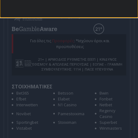
Για όλες τις
Προσφορές
: *Ισχύουν όροι και
προϋποθέσεις
21+ | ΑΡΜΟΔΙΟΣ ΡΥΘΜΙΣΤΗΣ ΕΕΕΠ | ΚΙΝΔΥΝΟΣ
ΕΘΙΣΜΟΥ & ΑΠΩΛΕΙΑΣ ΠΕΡΙΟΥΣΙΑΣ | ΕΟΠΑΕ – ΓΡΑΜΜΗ
ΣΥΜΒΟΥΛΕΥΤΙΚΗΣ: 1114 | ΠΑΙΞΕ ΥΠΕΥΘΥΝΑ
ΣΤΟΙΧΗΜΑΤΙΚΕΣ
Bet365
Betsson
Bwin
Efbet
Elabet
Fonbet
Interwetten
N1 Casino
Netbet
Regency
Novibet
Pamestoixima
Casino
Sportingbet
Stoiximan
Superbet
Vistabet
Winmasters